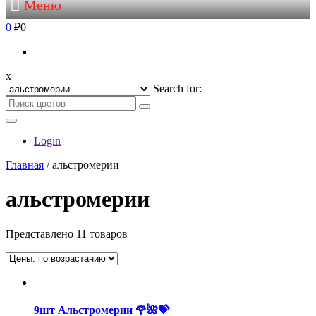
Меню
0
₽0
x
Search for:
Login
Главная
/ альстромерии
альстромерии
Представлено 11 товаров
9шт Альстромерии 🌹🌺💝