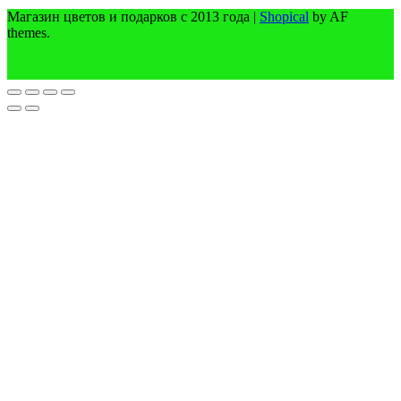
Магазин цветов и подарков с 2013 года
|
Shopical
by AF
themes.