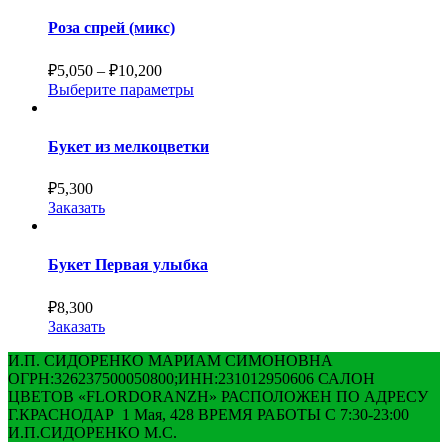
Роза спрей (микс)
₽
5,050
–
₽
10,200
Выберите параметры
Букет из мелкоцветки
₽
5,300
Заказать
Букет Первая улыбка
₽
8,300
Заказать
И.П. СИДОРЕНКО МАРИАМ СИМОНОВНА
ОГРН:326237500050800;ИНН:231012950606 САЛОН
ЦВЕТОВ «FLORDORANZH» РАСПОЛОЖЕН ПО АДРЕСУ
Г.КРАСНОДАР 1 Мая, 428 ВРЕМЯ РАБОТЫ С 7:30-23:00
И.П.СИДОРЕНКО М.С.