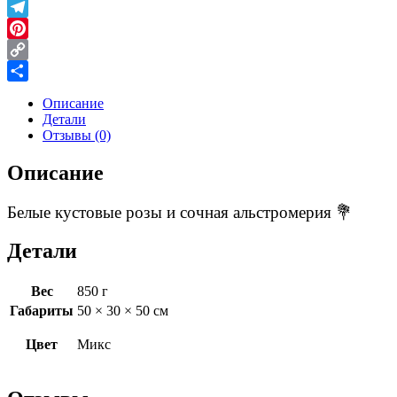
Skype
Telegram
Pinterest
Copy
Link
Отправить
Описание
Детали
Отзывы (0)
Описание
Белые кустовые розы и сочная альстромерия 💐
Детали
Вес
850 г
Габариты
50 × 30 × 50 см
Цвет
Микс