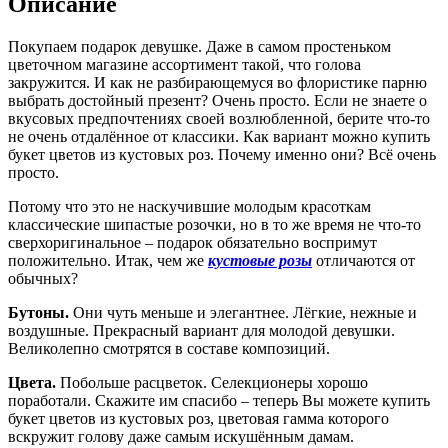
Описание
Покупаем подарок девушке. Даже в самом простеньком
цветочном магазине ассортимент такой, что голова
закружится. И как не разбирающемуся во флористике парню
выбрать достойный презент? Очень просто. Если не знаете о
вкусовых предпочтениях своей возлюбленной, берите что-то
не очень отдалённое от классики. Как вариант можно купить
букет цветов из кустовых роз. Почему именно они? Всё очень
просто.
Потому что это не наскучившие молодым красоткам
классические шипастые розочки, но в то же время не что-то
сверхоригинальное – подарок обязательно воспримут
положительно. Итак, чем же
кустовые розы
отличаются от
обычных?
Бутоны.
Они чуть меньше и элегантнее. Лёгкие, нежные и
воздушные. Прекрасный вариант для молодой девушки.
Великолепно смотрятся в составе композиций.
Цвета.
Побольше расцветок. Селекционеры хорошо
поработали. Скажите им спасибо – теперь Вы можете купить
букет цветов из кустовых роз, цветовая гамма которого
вскружит голову даже самым искушённым дамам.