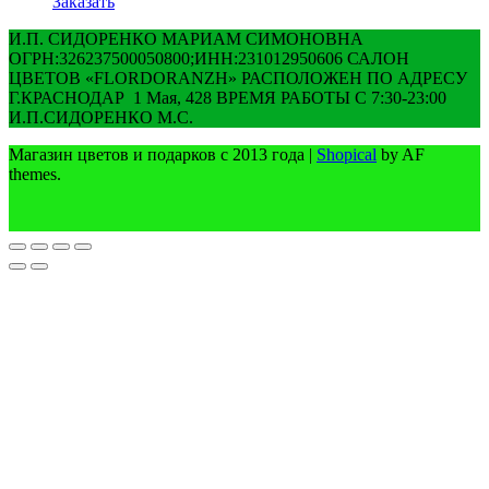
Заказать
И.П. СИДОРЕНКО МАРИАМ СИМОНОВНА
ОГРН:326237500050800;ИНН:231012950606 САЛОН
ЦВЕТОВ «FLORDORANZH» РАСПОЛОЖЕН ПО АДРЕСУ
Г.КРАСНОДАР 1 Мая, 428 ВРЕМЯ РАБОТЫ С 7:30-23:00
И.П.СИДОРЕНКО М.С.
Магазин цветов и подарков с 2013 года
|
Shopical
by AF
themes.