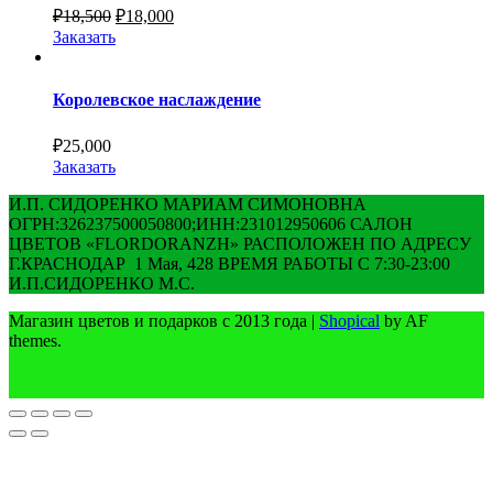
₽
18,500
₽
18,000
Заказать
Королевское наслаждение
₽
25,000
Заказать
И.П. СИДОРЕНКО МАРИАМ СИМОНОВНА
ОГРН:326237500050800;ИНН:231012950606 САЛОН
ЦВЕТОВ «FLORDORANZH» РАСПОЛОЖЕН ПО АДРЕСУ
Г.КРАСНОДАР 1 Мая, 428 ВРЕМЯ РАБОТЫ С 7:30-23:00
И.П.СИДОРЕНКО М.С.
Магазин цветов и подарков с 2013 года
|
Shopical
by AF
themes.