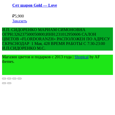
Сет шаров Gold — Love
₽
5,900
Заказать
И.П. СИДОРЕНКО МАРИАМ СИМОНОВНА
ОГРН:326237500050800;ИНН:231012950606 САЛОН
ЦВЕТОВ «FLORDORANZH» РАСПОЛОЖЕН ПО АДРЕСУ
Г.КРАСНОДАР 1 Мая, 428 ВРЕМЯ РАБОТЫ С 7:30-23:00
И.П.СИДОРЕНКО М.С.
Магазин цветов и подарков с 2013 года
|
Shopical
by AF
themes.