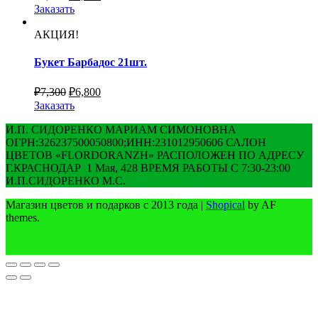
Заказать
АКЦИЯ!
Букет Барбадос 21шт.
₽
7,300
₽
6,800
Заказать
И.П. СИДОРЕНКО МАРИАМ СИМОНОВНА
ОГРН:326237500050800;ИНН:231012950606 САЛОН
ЦВЕТОВ «FLORDORANZH» РАСПОЛОЖЕН ПО АДРЕСУ
Г.КРАСНОДАР 1 Мая, 428 ВРЕМЯ РАБОТЫ С 7:30-23:00
И.П.СИДОРЕНКО М.С.
Магазин цветов и подарков с 2013 года
|
Shopical
by AF
themes.