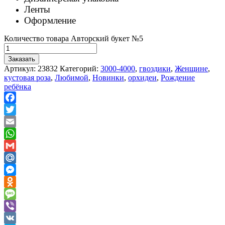
Ленты
Оформление
Количество товара Авторский букет №5
Заказать
Артикул:
23832
Категорий:
3000-4000
,
гвоздики
,
Женщине
,
кустовая роза
,
Любимой
,
Новинки
,
орхидеи
,
Рождение
ребёнка
Facebook
Twitter
Email
WhatsApp
Gmail
Mail.Ru
Messenger
Odnoklassniki
Message
Viber