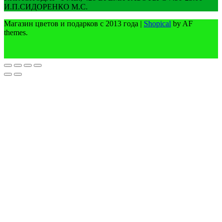
И.П.СИДОРЕНКО М.С.
Магазин цветов и подарков с 2013 года
|
Shopical
by AF
themes.