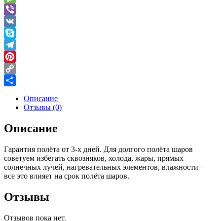
Message
Viber
VK
Skype
Telegram
Pinterest
Copy
Link
Отправить
Описание
Отзывы (0)
Описание
Гарантия полёта от 3-х дней. Для долгого полёта шаров
советуем избегать сквозняков, холода, жары, прямых
солнечных лучей, нагревательных элементов, влажности –
все
это влияет на срок полёта шаров.
Отзывы
Отзывов пока нет.