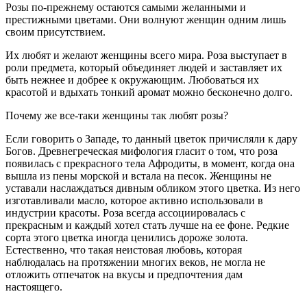
Розы по-прежнему остаются самыми желанными и
престижными цветами. Они волнуют женщин одним лишь
своим присутствием.
Их любят и желают женщины всего мира. Роза выступает в
роли предмета, который объединяет людей и заставляет их
быть нежнее и добрее к окружающим. Любоваться их
красотой и вдыхать тонкий аромат можно бесконечно долго.
Почему же все-таки женщины так любят розы?
Если говорить о Западе, то данный цветок причисляли к дару
Богов. Древнегреческая мифология гласит о том, что роза
появилась с прекрасного тела Афродиты, в момент, когда она
вышла из пены морской и встала на песок. Женщины не
уставали наслаждаться дивным обликом этого цветка. Из него
изготавливали масло, которое активно использовали в
индустрии красоты. Роза всегда ассоциировалась с
прекрасным и каждый хотел стать лучше на ее фоне. Редкие
сорта этого цветка иногда ценились дороже золота.
Естественно, что такая неистовая любовь, которая
наблюдалась на протяжении многих веков, не могла не
отложить отпечаток на вкусы и предпочтения дам
настоящего.