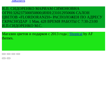
Заказать
И.П. СИДОРЕНКО МАРИАМ СИМОНОВНА
ОГРН:326237500050800;ИНН:231012950606 САЛОН
ЦВЕТОВ «FLORDORANZH» РАСПОЛОЖЕН ПО АДРЕСУ
Г.КРАСНОДАР 1 Мая, 428 ВРЕМЯ РАБОТЫ С 7:30-23:00
И.П.СИДОРЕНКО М.С.
Магазин цветов и подарков с 2013 года
|
Shopical
by AF
themes.