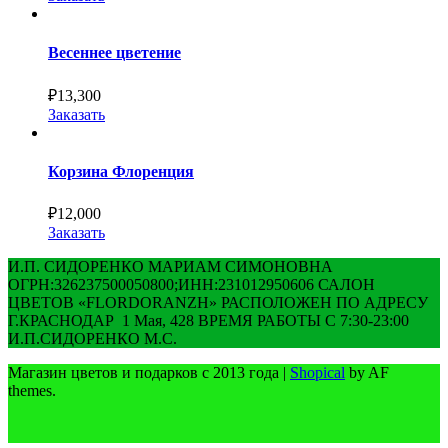
Весеннее цветение
₽
13,300
Заказать
Корзина Флоренция
₽
12,000
Заказать
И.П. СИДОРЕНКО МАРИАМ СИМОНОВНА
ОГРН:326237500050800;ИНН:231012950606 САЛОН
ЦВЕТОВ «FLORDORANZH» РАСПОЛОЖЕН ПО АДРЕСУ
Г.КРАСНОДАР 1 Мая, 428 ВРЕМЯ РАБОТЫ С 7:30-23:00
И.П.СИДОРЕНКО М.С.
Магазин цветов и подарков с 2013 года
|
Shopical
by AF
themes.