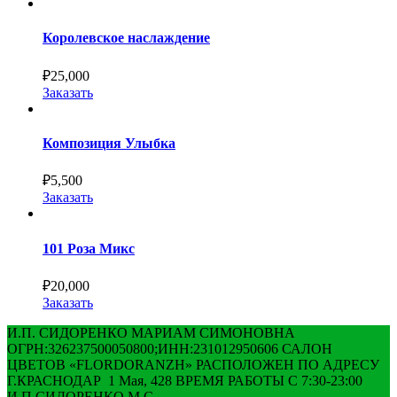
Королевское наслаждение
₽
25,000
Заказать
Композиция Улыбка
₽
5,500
Заказать
101 Роза Микс
₽
20,000
Заказать
И.П. СИДОРЕНКО МАРИАМ СИМОНОВНА
ОГРН:326237500050800;ИНН:231012950606 САЛОН
ЦВЕТОВ «FLORDORANZH» РАСПОЛОЖЕН ПО АДРЕСУ
Г.КРАСНОДАР 1 Мая, 428 ВРЕМЯ РАБОТЫ С 7:30-23:00
И.П.СИДОРЕНКО М.С.