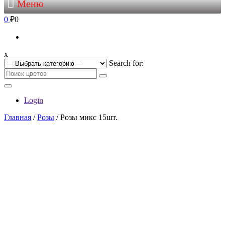
Меню
0
₽0
x
Search for:
Login
Главная
/
Розы
/ Розы микс 15шт.