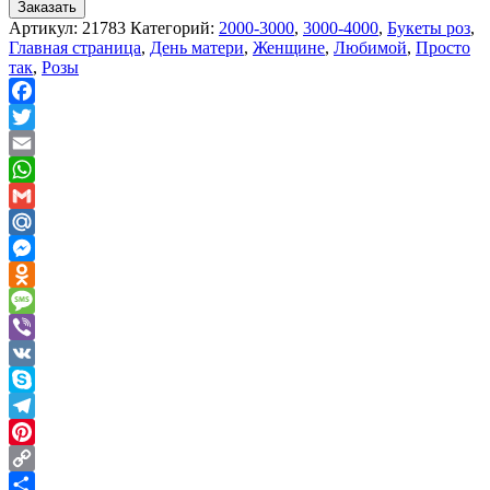
Заказать
Артикул:
21783
Категорий:
2000-3000
,
3000-4000
,
Букеты роз
,
Главная страница
,
День матери
,
Женщине
,
Любимой
,
Просто
так
,
Розы
Facebook
Twitter
Email
WhatsApp
Gmail
Mail.Ru
Messenger
Odnoklassniki
Message
Viber
VK
Skype
Telegram
Pinterest
Copy