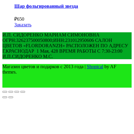
Шар фольгированный звезда
₽
650
Заказать
И.П. СИДОРЕНКО МАРИАМ СИМОНОВНА
ОГРН:326237500050800;ИНН:231012950606 САЛОН
ЦВЕТОВ «FLORDORANZH» РАСПОЛОЖЕН ПО АДРЕСУ
Г.КРАСНОДАР 1 Мая, 428 ВРЕМЯ РАБОТЫ С 7:30-23:00
И.П.СИДОРЕНКО М.С.
Магазин цветов и подарков с 2013 года
|
Shopical
by AF
themes.