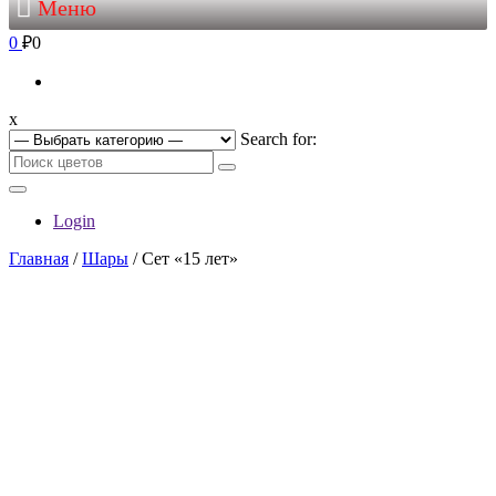
Меню
0
₽0
x
Search for:
Login
Главная
/
Шары
/ Сет «15 лет»