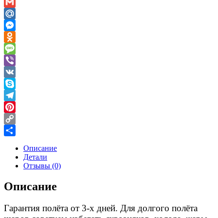
WhatsApp
Gmail
Mail.Ru
Messenger
Odnoklassniki
Message
Viber
VK
Skype
Telegram
Pinterest
Copy
Link
Отправить
Описание
Детали
Отзывы (0)
Описание
Гарантия полёта от 3-х дней. Для долгого полёта