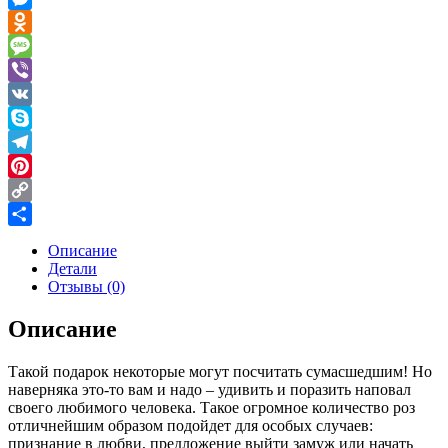
Messenger
Odnoklassniki
Message
Viber
VK
Skype
Telegram
Pinterest
Copy
Link
Отправить
Описание
Детали
Отзывы (0)
Описание
Такой подарок некоторые могут посчитать сумасшедшим! Но
наверняка это-то вам и надо – удивить и поразить наповал
своего любимого человека. Такое огромное количество роз
отличнейшим образом подойдет для особых случаев:
признание в любви, предложение выйти замуж или начать