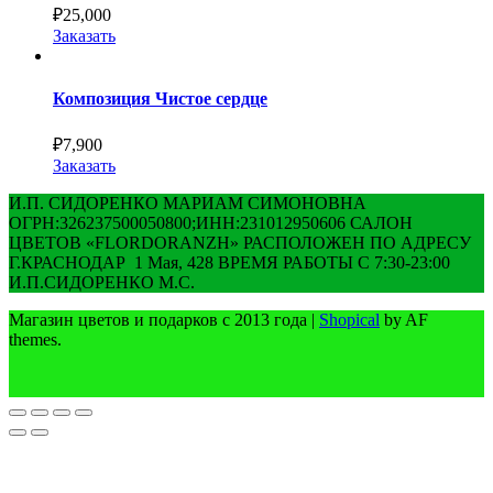
₽
25,000
Заказать
Композиция Чистое сердце
₽
7,900
Заказать
И.П. СИДОРЕНКО МАРИАМ СИМОНОВНА
ОГРН:326237500050800;ИНН:231012950606 САЛОН
ЦВЕТОВ «FLORDORANZH» РАСПОЛОЖЕН ПО АДРЕСУ
Г.КРАСНОДАР 1 Мая, 428 ВРЕМЯ РАБОТЫ С 7:30-23:00
И.П.СИДОРЕНКО М.С.
Магазин цветов и подарков с 2013 года
|
Shopical
by AF
themes.