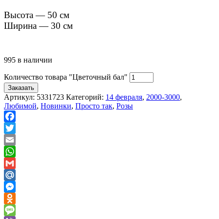
Высота — 50 см
Ширина — 30 см
995 в наличии
Количество товара "Цветочный бал"
Заказать
Артикул:
5331723
Категорий:
14 февраля
,
2000-3000
,
Любимой
,
Новинки
,
Просто так
,
Розы
Facebook
Twitter
Email
WhatsApp
Gmail
Mail.Ru
Messenger
Odnoklassniki