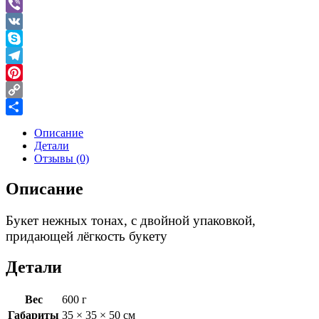
Message
Viber
VK
Skype
Telegram
Pinterest
Copy
Link
Отправить
Описание
Детали
Отзывы (0)
Описание
Букет нежных тонах, с двойной упаковкой,
придающей лёгкость букету
Детали
Вес
600 г
Габариты
35 × 35 × 50 см