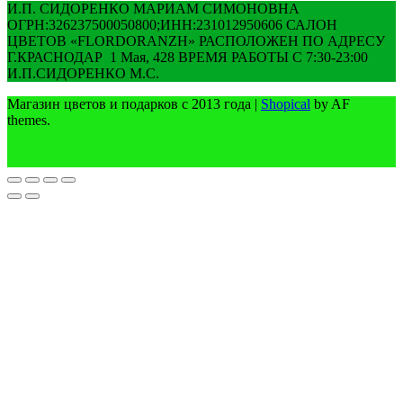
И.П. СИДОРЕНКО МАРИАМ СИМОНОВНА
ОГРН:326237500050800;ИНН:231012950606 САЛОН
ЦВЕТОВ «FLORDORANZH» РАСПОЛОЖЕН ПО АДРЕСУ
Г.КРАСНОДАР 1 Мая, 428 ВРЕМЯ РАБОТЫ С 7:30-23:00
И.П.СИДОРЕНКО М.С.
Магазин цветов и подарков с 2013 года
|
Shopical
by AF
themes.