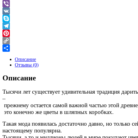
Message
Viber
VK
Skype
Telegram
Pinterest
Copy
Link
Отправить
Описание
Отзывы (0)
Описание
Тысячи
лет
существует
удивительная
традиция
дарит
–
прежнему
остается
самой
важной
частью
этой
древне
это
конечно
же
цветы
в
шляпных
коробках
.
Такая
мода
появилась
достаточно
давно
,
но
только
се
настоящему
популярна
.
Тысячи
,
а
то
и
миллионы
людей
в
мире
покупают
цве