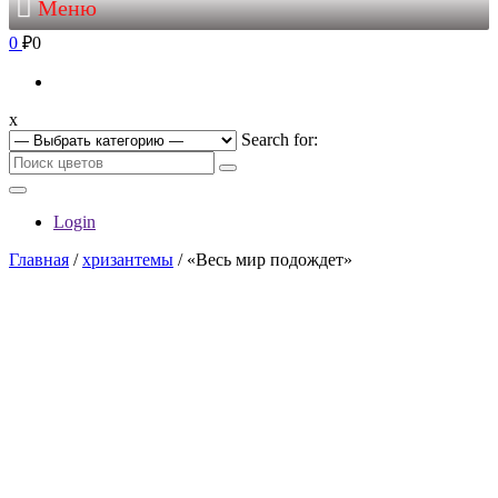
Меню
0
₽0
x
Search for:
Login
Главная
/
хризантемы
/ «Весь мир подождет»