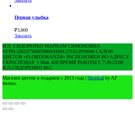
Заказать
Первая улыбка
₽
3,800
Заказать
И.П. СИДОРЕНКО МАРИАМ СИМОНОВНА
ОГРН:326237500050800;ИНН:231012950606 САЛОН
ЦВЕТОВ «FLORDORANZH» РАСПОЛОЖЕН ПО АДРЕСУ
Г.КРАСНОДАР 1 Мая, 428 ВРЕМЯ РАБОТЫ С 7:30-23:00
И.П.СИДОРЕНКО М.С.
Магазин цветов и подарков с 2013 года
|
Shopical
by AF
themes.