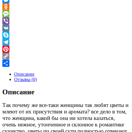
Messenger
Odnoklassniki
Message
Viber
VK
Skype
Telegram
Pinterest
Copy
Link
Отправить
Описание
Отзывы (0)
Описание
Так почему же все-таки женщины так любят цветы и
млеют от их присутствия и аромата? все дело в том,
что женщина, какой бы она ни хотела казаться,
очень нежное, утонченное и склонное к романтике
существо. цветы по своей сути полностью отвечают