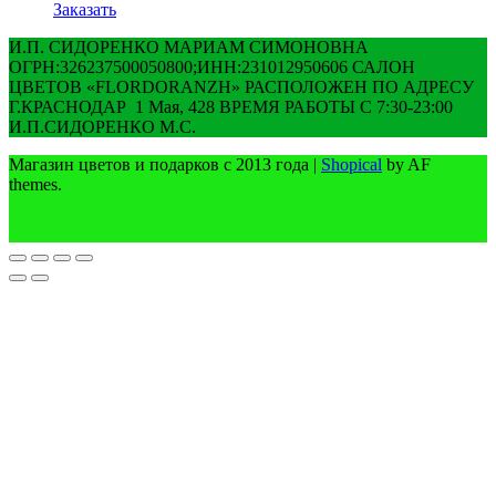
Заказать
И.П. СИДОРЕНКО МАРИАМ СИМОНОВНА
ОГРН:326237500050800;ИНН:231012950606 САЛОН
ЦВЕТОВ «FLORDORANZH» РАСПОЛОЖЕН ПО АДРЕСУ
Г.КРАСНОДАР 1 Мая, 428 ВРЕМЯ РАБОТЫ С 7:30-23:00
И.П.СИДОРЕНКО М.С.
Магазин цветов и подарков с 2013 года
|
Shopical
by AF
themes.