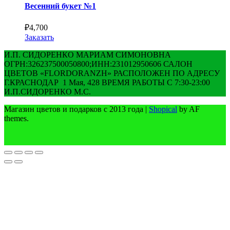
Весенний букет №1
₽
4,700
Заказать
И.П. СИДОРЕНКО МАРИАМ СИМОНОВНА
ОГРН:326237500050800;ИНН:231012950606 САЛОН
ЦВЕТОВ «FLORDORANZH» РАСПОЛОЖЕН ПО АДРЕСУ
Г.КРАСНОДАР 1 Мая, 428 ВРЕМЯ РАБОТЫ С 7:30-23:00
И.П.СИДОРЕНКО М.С.
Магазин цветов и подарков с 2013 года
|
Shopical
by AF
themes.