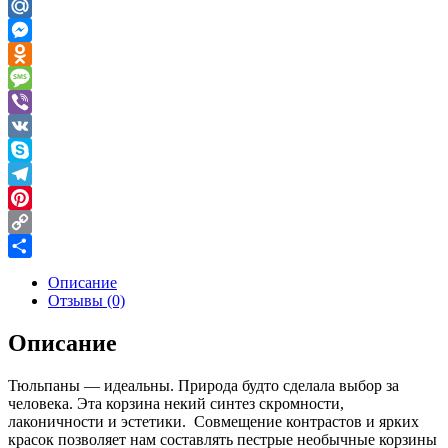
Gmail
Mail.Ru
Messenger
Odnoklassniki
Message
Viber
VK
Skype
Telegram
Pinterest
Copy
Link
Отправить
Описание
Отзывы (0)
Описание
Тюльпаны — идеальны. Природа будто сделала выбор за
человека. Эта корзина некий синтез скромности,
лаконичности и эстетики. Совмещение контрастов и ярких
красок позволяет нам составлять пестрые необычные корзины