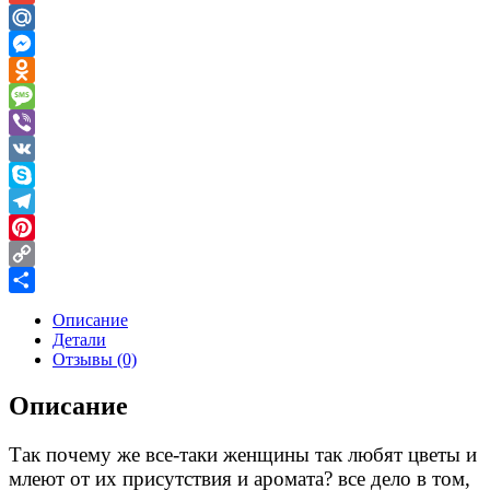
Gmail
Mail.Ru
Messenger
Odnoklassniki
Message
Viber
VK
Skype
Telegram
Pinterest
Copy
Link
Отправить
Описание
Детали
Отзывы (0)
Описание
Так почему же все-таки женщины так любят цветы и
млеют от их присутствия и аромата? все дело в том,