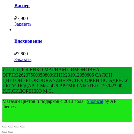
Вагнер
₽
7,900
Заказать
Вдохновение
₽
7,800
Заказать
И.П. СИДОРЕНКО МАРИАМ СИМОНОВНА
ОГРН:326237500050800;ИНН:231012950606 САЛОН
ЦВЕТОВ «FLORDORANZH» РАСПОЛОЖЕН ПО АДРЕСУ
Г.КРАСНОДАР 1 Мая, 428 ВРЕМЯ РАБОТЫ С 7:30-23:00
И.П.СИДОРЕНКО М.С.
Магазин цветов и подарков с 2013 года
|
Shopical
by AF
themes.