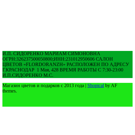
И.П. СИДОРЕНКО МАРИАМ СИМОНОВНА
ОГРН:326237500050800;ИНН:231012950606 САЛОН
ЦВЕТОВ «FLORDORANZH» РАСПОЛОЖЕН ПО АДРЕСУ
Г.КРАСНОДАР 1 Мая, 428 ВРЕМЯ РАБОТЫ С 7:30-23:00
И.П.СИДОРЕНКО М.С.
Магазин цветов и подарков с 2013 года
|
Shopical
by AF
themes.